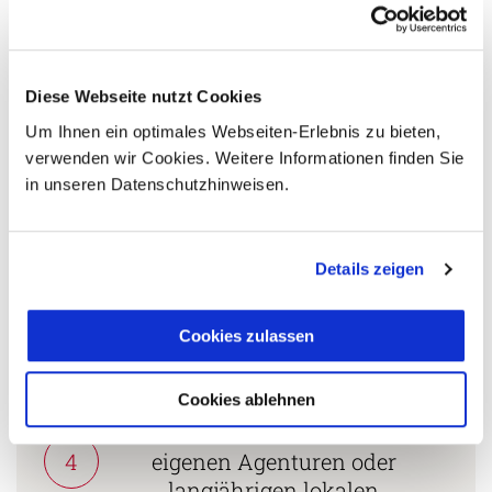
Persönliche Beratung durch
2
vielgereiste
Länderspezialisten.
Diese Webseite nutzt Cookies
Um Ihnen ein optimales Webseiten-Erlebnis zu bieten,
verwenden wir Cookies. Weitere Informationen finden Sie
in unseren Datenschutzhinweisen.
Mehrfach mit
Tourismuspreisen
3
ausgezeichnet und als
Details zeigen
nachhaltiges Unternehmen
zertifiziert.
Cookies zulassen
Zusammenarbeit in den
Cookies ablehnen
Reiseländern nur mit
4
eigenen Agenturen oder
langjährigen lokalen