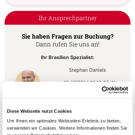
Ihr Ansprechpartner
Sie haben Fragen zur Buchung?
Dann rufen Sie uns an!
Ihr Brasilien Spezialist:
Stephan Daniels
+49 (0)761 / 21 16 99-11
s.daniels@aventoura.de
Diese Webseite nutzt Cookies
Um Ihnen ein optimales Webseiten-Erlebnis zu bieten,
5 Gründe warum Sie mit Ihrer Buchung bei uns
verwenden wir Cookies. Weitere Informationen finden Sie
die richtige Entscheidung treffen: