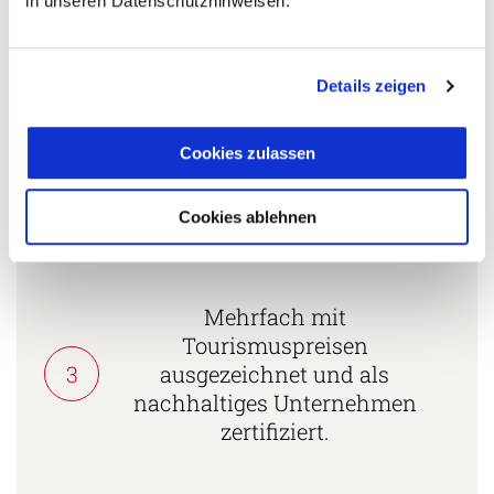
in unseren Datenschutzhinweisen.
Fernreisespezialist mit über
1
25 Jahren Erfahrung!
Details zeigen
Cookies zulassen
Persönliche Beratung durch
2
vielgereiste
Länderspezialisten.
Cookies ablehnen
Mehrfach mit
Tourismuspreisen
3
ausgezeichnet und als
nachhaltiges Unternehmen
zertifiziert.