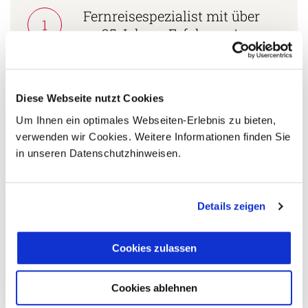
Fernreisespezialist mit über
1
25 Jahren Erfahrung!
Persönliche Beratung durch
Diese Webseite nutzt Cookies
2
vielgereiste
Um Ihnen ein optimales Webseiten-Erlebnis zu bieten,
Länderspezialisten.
verwenden wir Cookies. Weitere Informationen finden Sie
in unseren Datenschutzhinweisen.
Mehrfach mit
Details zeigen
Tourismuspreisen
3
ausgezeichnet und als
nachhaltiges Unternehmen
Cookies zulassen
zertifiziert.
Cookies ablehnen