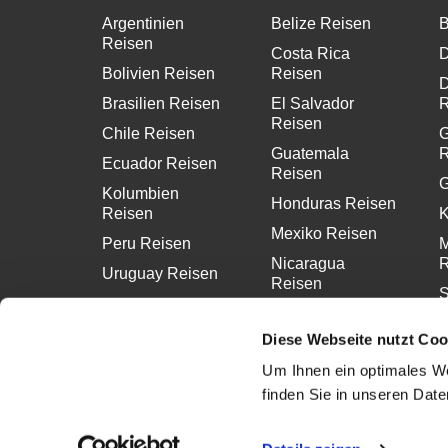
Argentinien
Belize Reisen
B
Reisen
Costa Rica
D
Bolivien Reisen
Reisen
D
Brasilien Reisen
El Salvador
R
Reisen
Chile Reisen
G
Guatemala
R
Ecuador Reisen
Reisen
G
Kolumbien
Honduras Reisen
Reisen
K
Mexiko Reisen
Peru Reisen
M
Nicaragua
R
Uruguay Reisen
Reisen
S
Panama Reisen
R
Diese Webseite nutzt Coo
Um Ihnen ein optimales We
finden Sie in unseren Dat