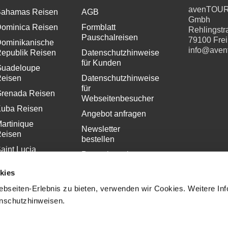
avenTOU
ahamas Reisen
AGB
Gmbh
ominica Reisen
Formblatt
Rehlingstr
Pauschalreisen
79100 Fre
ominikanische
info@aven
epublik Reisen
Datenschutzhinweise
für Kunden
uadeloupe
eisen
Datenschutzhinweise
für
renada Reisen
Webseitenbesucher
uba Reisen
Angebot anfragen
artinique
Newsletter
eisen
bestellen
aint Lucia
Pressekontakt
eisen
Impressum
kies
bseiten-Erlebnis zu bieten, verwenden wir Cookies. Weitere In
enschutzhinweisen.