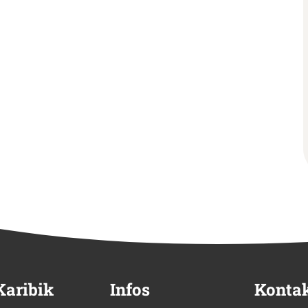
Karibik
Infos
Konta