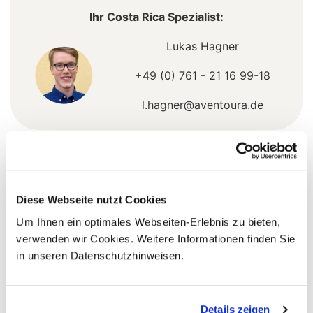
Ihr Costa Rica Spezialist:
Lukas Hagner
+49 (0) 761 - 21 16 99-18
l.hagner@aventoura.de
5 Gründe warum Sie mit Ihrer Buchung bei uns
die richtige Entscheidung treffen:
Diese Webseite nutzt Cookies
Fernreisespezialist mit über
1
Um Ihnen ein optimales Webseiten-Erlebnis zu bieten,
25 Jahren Erfahrung!
verwenden wir Cookies. Weitere Informationen finden Sie
in unseren Datenschutzhinweisen.
Persönliche Beratung durch
Details zeigen