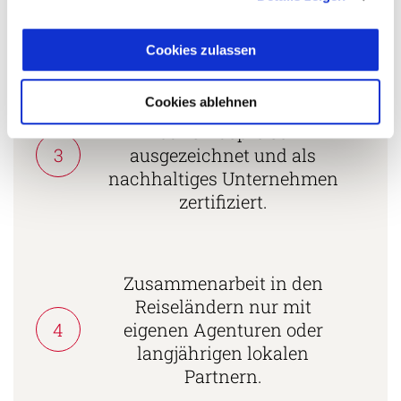
2
vielgereiste
Länderspezialisten.
Cookies zulassen
Cookies ablehnen
Mehrfach mit
Tourismuspreisen
3
ausgezeichnet und als
nachhaltiges Unternehmen
zertifiziert.
Zusammenarbeit in den
Reiseländern nur mit
4
eigenen Agenturen oder
langjährigen lokalen
Partnern.