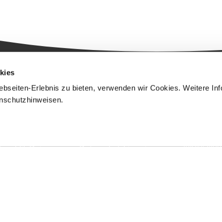
kies
Karibik
Infos
Konta
bseiten-Erlebnis zu bieten, verwenden wir Cookies. Weitere In
enschutzhinweisen.
avenTOU
ahamas Reisen
AGB
Gmbh
ominica Reisen
Formblatt
Rehlingstr
Pauschalreisen
79100 Fre
ominikanische
info@aven
epublik Reisen
Datenschutzhinweise
für Kunden
uadeloupe
eisen
Datenschutzhinweise
für
renada Reisen
Webseitenbesucher
uba Reisen
Angebot anfragen
artinique