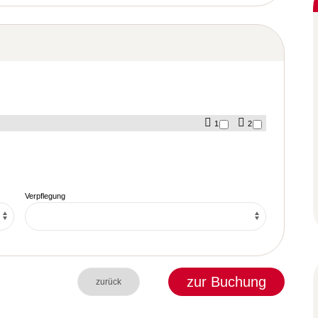
1
2
Verpflegung
zur Buchung
zurück