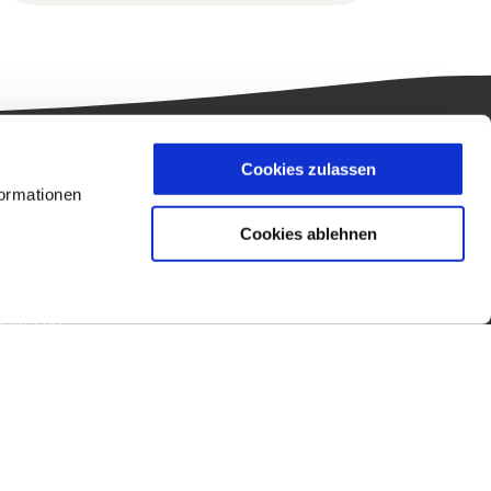
Cookies zulassen
kt
Wir beraten Sie gern
formationen
Cookies ablehnen
Ra
Mo - Fr: 09:00 - 17:00 Uhr
aße 17
T. +49 (0) 761 211699 0
iburg
toura.de