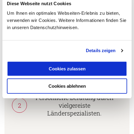
+49 (0) 761 - 21 16 99-18
Diese Webseite nutzt Cookies
Um Ihnen ein optimales Webseiten-Erlebnis zu bieten,
l.hagner@aventoura.de
verwenden wir Cookies. Weitere Informationen finden Sie
in unseren Datenschutzhinweisen.
5 Gründe warum Sie mit Ihrer Buchung bei uns
die richtige Entscheidung treffen:
Details zeigen
Fernreisespezialist mit über
1
Cookies zulassen
25 Jahren Erfahrung!
Cookies ablehnen
Persönliche Beratung durch
2
vielgereiste
Länderspezialisten.