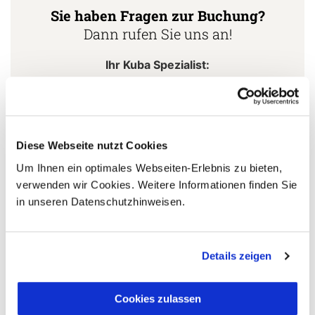
Sie haben Fragen zur Buchung?
Dann rufen Sie uns an!
Ihr Kuba Spezialist:
5 Gründe warum Sie mit Ihrer Buchung bei uns
Diese Webseite nutzt Cookies
die richtige Entscheidung treffen:
Um Ihnen ein optimales Webseiten-Erlebnis zu bieten,
verwenden wir Cookies. Weitere Informationen finden Sie
Fernreisespezialist mit über
1
in unseren Datenschutzhinweisen.
25 Jahren Erfahrung!
Details zeigen
Persönliche Beratung durch
2
vielgereiste
Cookies zulassen
Länderspezialisten.