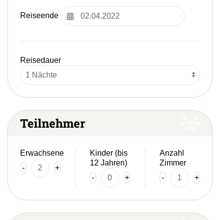
zum
ausgewählten
Reiseende
Suchergebnis
zu
gelangen.
Benutzer
Reisedauer
von
Touchgeräten
können
Touch-
und
Streichgesten
Teilnehmer
verwenden.
Erwachsene
Kinder (bis
Anzahl
12 Jahren)
Zimmer
-
+
-
+
-
+