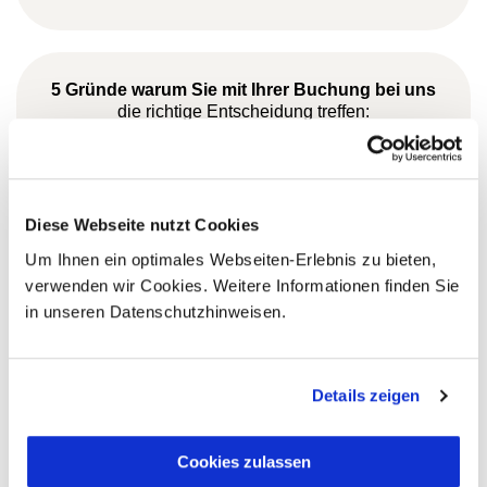
5 Gründe warum Sie mit Ihrer Buchung bei uns
die richtige Entscheidung treffen:
Fernreisespezialist mit über
1
25 Jahren Erfahrung!
Diese Webseite nutzt Cookies
Um Ihnen ein optimales Webseiten-Erlebnis zu bieten,
verwenden wir Cookies. Weitere Informationen finden Sie
Persönliche Beratung durch
in unseren Datenschutzhinweisen.
2
vielgereiste
Länderspezialisten.
Details zeigen
Mehrfach mit
Cookies zulassen
Tourismuspreisen