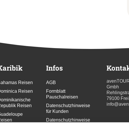
Karibik
Infos
Konta
avenTOU
ahamas Reisen
AGB
Gmbh
ominica Reisen
Formblatt
Rehlingstr
Pauschalreisen
79100 Fre
ominikanische
info@aven
epublik Reisen
Datenschutzhinweise
für Kunden
uadeloupe
eisen
Datenschutzhinweise
für
renada Reisen