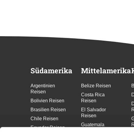
Südamerika
Mittelamerika
Argentinien
Belize Reisen
B
Reisen
Costa Rica
D
Bolivien Reisen
Reisen
D
Brasilien Reisen
El Salvador
R
Reisen
Chile Reisen
G
Guatemala
R
Ecuador Reisen
Reisen
G