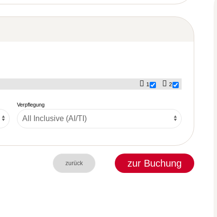
1
2
Verpflegung
zur Buchung
zurück