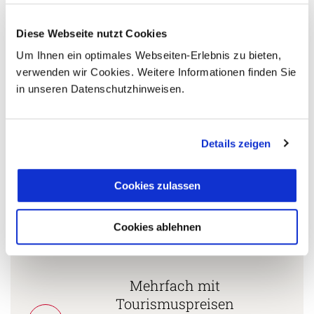
Diese Webseite nutzt Cookies
5 Gründe warum Sie mit Ihrer Buchung bei uns
Um Ihnen ein optimales Webseiten-Erlebnis zu bieten,
die richtige Entscheidung treffen:
verwenden wir Cookies. Weitere Informationen finden Sie
in unseren Datenschutzhinweisen.
Fernreisespezialist mit über
1
25 Jahren Erfahrung!
Details zeigen
Persönliche Beratung durch
Cookies zulassen
2
vielgereiste
Länderspezialisten.
Cookies ablehnen
Mehrfach mit
Tourismuspreisen