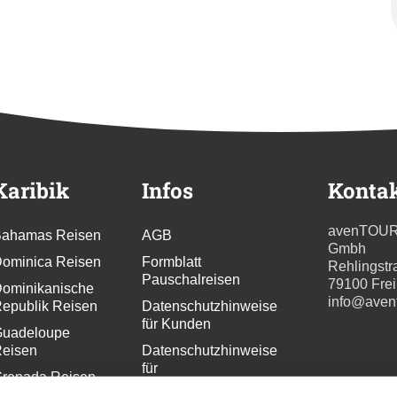
Karibik
Infos
Konta
avenTOU
ahamas Reisen
AGB
Gmbh
ominica Reisen
Formblatt
Rehlingstr
Pauschalreisen
79100 Fre
ominikanische
info@aven
epublik Reisen
Datenschutzhinweise
für Kunden
uadeloupe
eisen
Datenschutzhinweise
für
renada Reisen
Webseitenbesucher