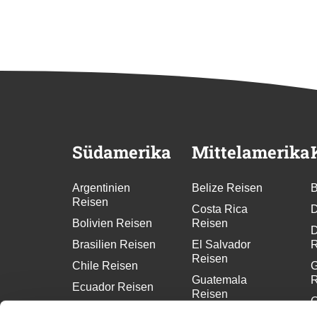
Südamerika
Mittelamerika
Argentinien
Belize Reisen
B
Reisen
Costa Rica
D
Bolivien Reisen
Reisen
D
Brasilien Reisen
El Salvador
R
Reisen
Chile Reisen
G
Guatemala
R
Ecuador Reisen
Reisen
G
Kolumbien
Honduras Reisen