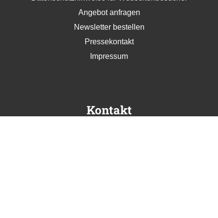
Angebot anfragen
Newsletter bestellen
Pressekontakt
Impressum
Kontakt
avenTOURa Gmbh
Rehlingstraße 17
79100 Freiburg
info@aventoura.de
Wir beraten Sie gern
Mo - Fr: 09:00 - 17:00 Uhr