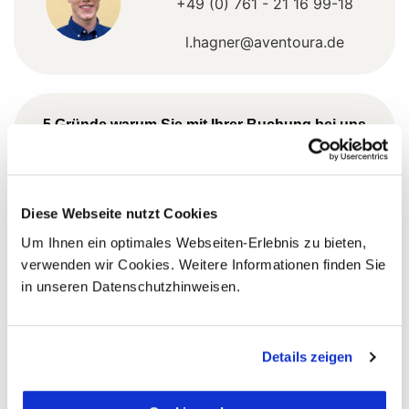
+49 (0) 761 - 21 16 99-18
l.hagner@aventoura.de
5 Gründe warum Sie mit Ihrer Buchung bei uns
die richtige Entscheidung treffen:
Fernreisespezialist mit über
1
25 Jahren Erfahrung!
Diese Webseite nutzt Cookies
Um Ihnen ein optimales Webseiten-Erlebnis zu bieten,
verwenden wir Cookies. Weitere Informationen finden Sie
in unseren Datenschutzhinweisen.
Persönliche Beratung durch
2
vielgereiste
Länderspezialisten.
Details zeigen