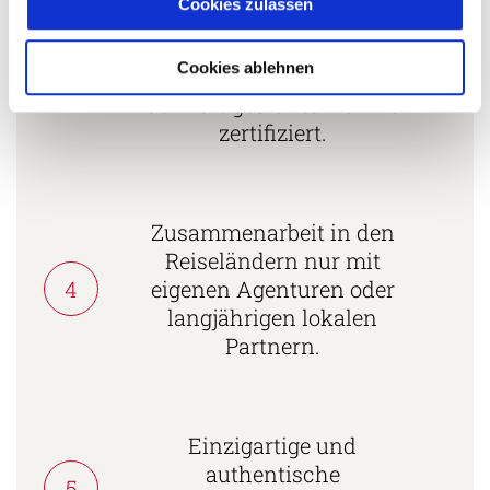
Cookies zulassen
Mehrfach mit
Tourismuspreisen
Cookies ablehnen
3
ausgezeichnet und als
nachhaltiges Unternehmen
zertifiziert.
Zusammenarbeit in den
Reiseländern nur mit
4
eigenen Agenturen oder
langjährigen lokalen
Partnern.
Einzigartige und
authentische
5