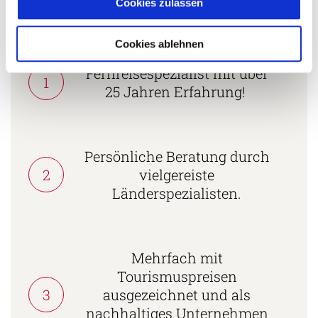
Cookies zulassen
5 Gründe warum Sie mit Ihrer Buchung bei uns
die richtige Entscheidung treffen:
Cookies ablehnen
Fernreisespezialist mit über
1
25 Jahren Erfahrung!
Persönliche Beratung durch
2
vielgereiste
Länderspezialisten.
Mehrfach mit
Tourismuspreisen
3
ausgezeichnet und als
nachhaltiges Unternehmen