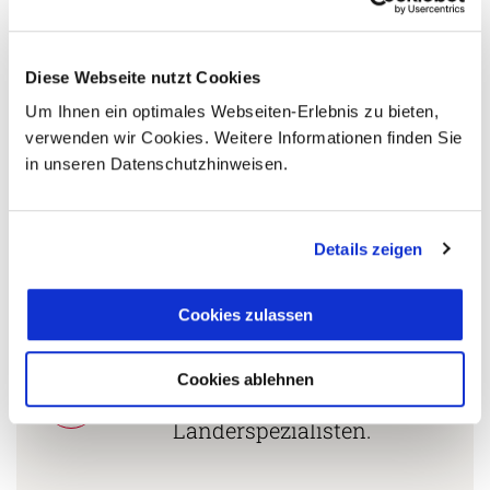
+49 (0)761 / 21 16 99-11
s.daniels@aventoura.de
Diese Webseite nutzt Cookies
Um Ihnen ein optimales Webseiten-Erlebnis zu bieten,
verwenden wir Cookies. Weitere Informationen finden Sie
in unseren Datenschutzhinweisen.
5 Gründe warum Sie mit Ihrer Buchung bei uns
die richtige Entscheidung treffen:
Fernreisespezialist mit über
Details zeigen
1
25 Jahren Erfahrung!
Cookies zulassen
Persönliche Beratung durch
Cookies ablehnen
2
vielgereiste
Länderspezialisten.