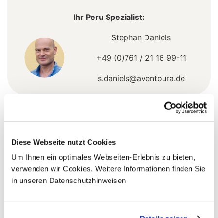
Ihr Peru Spezialist:
Stephan Daniels
+49 (0)761 / 21 16 99-11
s.daniels@aventoura.de
5 Gründe warum Sie mit Ihrer Buchung bei uns
die richtige Entscheidung treffen:
Diese Webseite nutzt Cookies
Fernreisespezialist mit über
Um Ihnen ein optimales Webseiten-Erlebnis zu bieten,
1
25 Jahren Erfahrung!
verwenden wir Cookies. Weitere Informationen finden Sie
in unseren Datenschutzhinweisen.
Persönliche Beratung durch