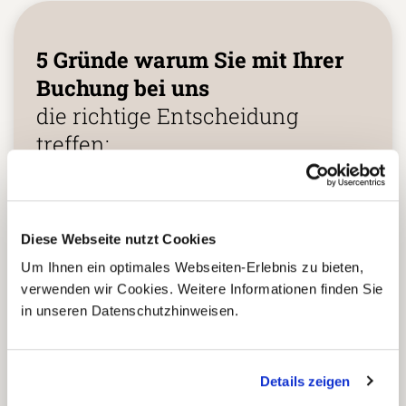
5 Gründe warum Sie mit Ihrer
Buchung bei uns
die richtige Entscheidung
treffen:
Fernreisespezialist mit über
1
25 Jahren Erfahrung!
Diese Webseite nutzt Cookies
Um Ihnen ein optimales Webseiten-Erlebnis zu bieten,
verwenden wir Cookies. Weitere Informationen finden Sie
Persönliche Beratung durch
in unseren Datenschutzhinweisen.
2
vielgereiste
Länderspezialisten.
Details zeigen