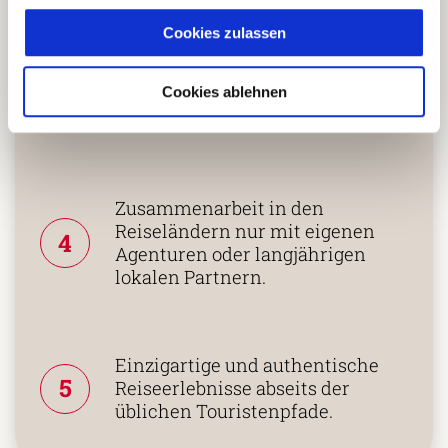
Mehrfach mit
Cookies zulassen
Tourismuspreisen
3
ausgezeichnet und als
Cookies ablehnen
nachhaltiges Unternehmen
zertifiziert.
Zusammenarbeit in den
Reiseländern nur mit eigenen
4
Agenturen oder langjährigen
lokalen Partnern.
Einzigartige und authentische
5
Reiseerlebnisse abseits der
üblichen Touristenpfade.