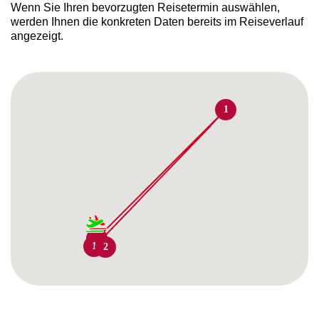
Wenn Sie Ihren bevorzugten Reisetermin auswählen,
werden Ihnen die konkreten Daten bereits im Reiseverlauf
angezeigt.
1
2
4
1
1
2