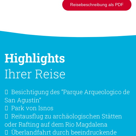
Reisebeschreibung als PDF
Highlights
Ihrer Reise
Besichtigung des “Parque Arqueologico de
San Agustín“
Park von Isnos
Reitausflug zu archäologischen Stätten
oder Rafting auf dem Rio Magdalena
Überlandfahrt durch beeindruckende