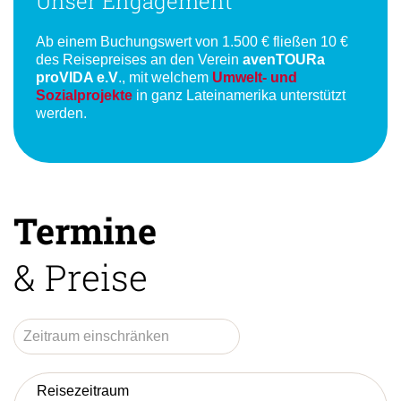
Unser Engagement
Ab einem Buchungswert von 1.500 € fließen 10 €
des Reisepreises an den Verein
avenTOURa
proVIDA e.V
., mit welchem
Umwelt- und
Sozialprojekte
in ganz Lateinamerika unterstützt
werden.
Termine
& Preise
Reisezeitraum