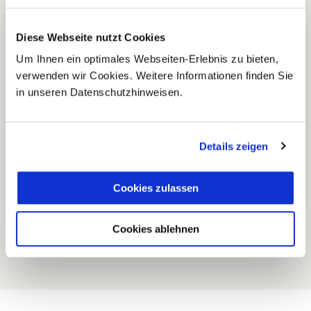
Zusammenarbeit in den
Diese Webseite nutzt Cookies
Reiseländern nur mit eigenen
4
Um Ihnen ein optimales Webseiten-Erlebnis zu bieten,
Agenturen oder langjährigen
verwenden wir Cookies. Weitere Informationen finden Sie
lokalen Partnern.
in unseren Datenschutzhinweisen.
Einzigartige und authentische
Details zeigen
5
Reiseerlebnisse abseits der
üblichen Touristenpfade.
Cookies zulassen
Cookies ablehnen