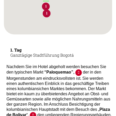
1
1
1
1. Tag
Ganztägige Stadtführung Bogotá
Nachdem Sie im Hotel abgeholt werden besuchen Sie
den typischen Markt
“Paloquemao”,
der in den
Morgenstunden am eindrucksvollsten ist. Sie werden
einen authentischen Einblick in das geschäftige Treiben
eines kolumbiansichen Marktes bekommen. Der Markt
bietet ein kaum zu überbietendes Angebot an Obst- und
Gemüsearten sowie alle möglichen Nahrungsmitteln aus
der ganzen Region. Im Anschluss Besichtigung der
kolumbianischen Hauptstadt mit dem Besuch des „
Plaza
de Bolivar
“,
den umliegenden Regierungsgebäuden,