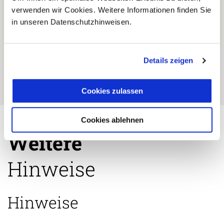
Einzigartige und authentische
5
verwenden wir Cookies. Weitere Informationen finden Sie
Reiseerlebnisse abseits der
in unseren Datenschutzhinweisen.
üblichen Touristenpfade.
Details zeigen
Cookies zulassen
Cookies ablehnen
Weitere
Hinweise
Hinweise