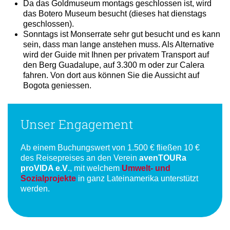
Da das Goldmuseum montags geschlossen ist, wird
das Botero Museum besucht (dieses hat dienstags
geschlossen).
Sonntags ist Monserrate sehr gut besucht und es kann
sein, dass man lange anstehen muss. Als Alternative
wird der Guide mit Ihnen per privatem Transport auf
den Berg Guadalupe, auf 3.300 m oder zur Calera
fahren. Von dort aus können Sie die Aussicht auf
Bogota geniessen.
Unser Engagement
Ab einem Buchungswert von 1.500 € fließen 10 €
des Reisepreises an den Verein
avenTOURa
proVIDA e.V
., mit welchem
Umwelt- und
Sozialprojekte
in ganz Lateinamerika unterstützt
werden.