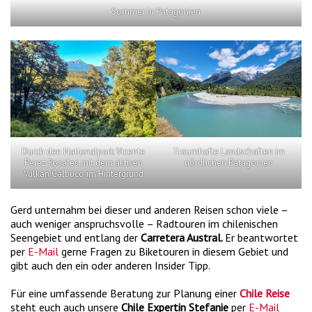
Sommer in Patagonien
Durch den Nationalpark Vicente
Traumhafte Landschaften im
Perez Rosales mit dem aktiven
nördlichen Patagonien
Vulkan Calbuco im Hintergrund
Gerd unternahm bei dieser und anderen Reisen schon viele –
auch weniger anspruchsvolle – Radtouren im chilenischen
Seengebiet und entlang der
Carretera Austral.
Er beantwortet
per
E-Mail
gerne Fragen zu Biketouren in diesem Gebiet und
gibt auch den ein oder anderen Insider Tipp.
Für eine umfassende Beratung zur Planung einer
Chile Reise
steht euch auch unsere
Chile Expertin Stefanie
per
E-Mail