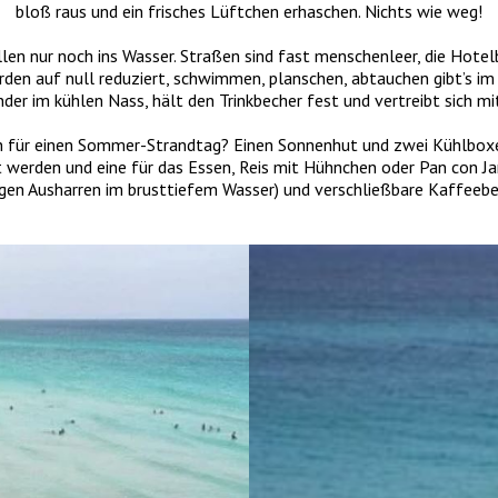
bloß raus und ein frisches Lüftchen erhaschen. Nichts wie weg!
en nur noch ins Wasser. Straßen sind fast menschenleer, die Hotelb
den auf null reduziert, schwimmen, planschen, abtauchen gibt’s im 
 im kühlen Nass, hält den Trinkbecher fest und vertreibt sich mit
n für einen Sommer-Strandtag? Einen Sonnenhut und zwei Kühlboxen.
kt werden und eine für das Essen, Reis mit Hühnchen oder Pan con J
en Ausharren im brusttiefem Wasser) und verschließbare Kaffeebe