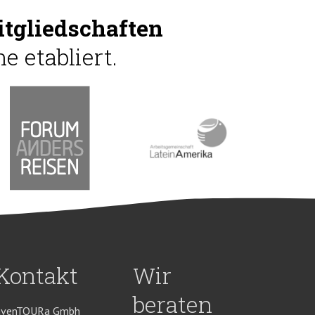
tgliedschaften
e etabliert.
Kontakt
Wir
beraten
avenTOURa Gmbh