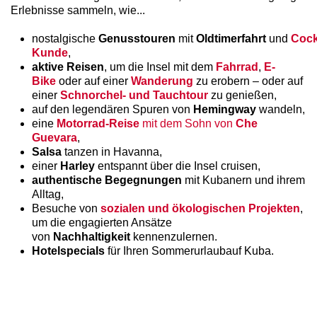
Erlebnisse sammeln, wie...
nostalgische
Genusstouren
mit
Oldtimerfahrt
und
Cock
Kunde
,
aktive Reisen
, um die Insel mit dem
Fahrrad
,
E-
Bike
oder auf einer
Wanderung
zu erobern – oder auf
einer
Schnorchel- und Tauchtour
zu genießen,
auf den legendären Spuren von
Hemingway
wandeln,
eine
Motorrad-Reise
mit dem Sohn von
Che
Guevara
,
Salsa
tanzen in Havanna,
einer
Harley
entspannt über die Insel cruisen,
authentische Begegnungen
mit Kubanern und ihrem
Alltag,
Besuche von
sozialen und ökologischen Projekten
,
um die engagierten Ansätze
von
Nachhaltigkeit
kennenzulernen.
Hotelspecials
für Ihren Sommerurlaubauf Kuba.