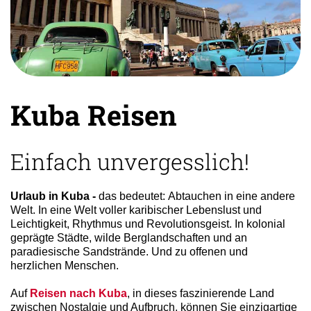
zum
ausgewählten
Suchergebnis
zu
gelangen.
Benutzer
von
Kuba Reisen
Touchgeräten
können
Touch-
und
Einfach unvergesslich!
Streichgesten
verwenden.
Urlaub in Kuba -
das bedeutet: Abtauchen in eine andere
Welt. In eine Welt voller karibischer Lebenslust und
Leichtigkeit, Rhythmus und Revolutionsgeist. In kolonial
geprägte Städte, wilde Berglandschaften und an
paradiesische Sandstrände. Und zu offenen und
herzlichen Menschen.
Auf
Reisen nach Kuba
, in dieses faszinierende Land
zwischen Nostalgie und Aufbruch, können Sie einzigartige