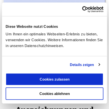
Kultur
Städte
Natur
Rundreisen
Gira Grande Comfort Casa
Diese Webseite nutzt Cookies
12 Tage
ab 0,00 €
Individuelle Rundreisen
pro Person
Um Ihnen ein optimales Webseiten-Erlebnis zu bieten,
verwenden wir Cookies. Weitere Informationen finden Sie
Mehr erfahren
in unseren Datenschutzhinweisen.
«
1
»
Details zeigen
mehr laden
Cookies zulassen
Cookies ablehnen
avenTOURa ist mit