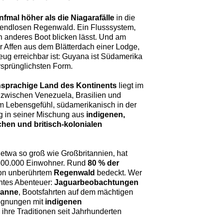
nfmal höher als die Niagarafälle
in die
im endlosen Regenwald. Ein Flusssystem,
n anderes Boot blicken lässt. Und am
r Affen aus dem Blätterdach einer Lodge,
zeug erreichbar ist: Guyana ist Südamerika
ursprünglichsten Form.
hsprachige Land des Kontinents
liegt im
t zwischen Venezuela, Brasilien und
im Lebensgefühl, südamerikanisch in der
ig in seiner Mischung aus
indigenen,
chen und britisch-kolonialen
etwa so groß wie Großbritannien, hat
800.000 Einwohner. Rund
80 % der
on unberührtem
Regenwald
bedeckt. Wer
chtes Abenteuer:
Jaguarbeobachtungen
vanne
, Bootsfahrten auf dem mächtigen
gnungen mit
indigenen
e ihre Traditionen seit Jahrhunderten