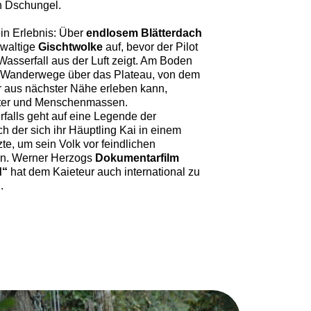
 Dschungel.
ein Erlebnis: Über
endlosem Blätterdach
ewaltige
Gischtwolke
auf, bevor der Pilot
 Wasserfall aus der Luft zeigt. Am Boden
Wanderwege über das Plateau, von dem
 aus nächster Nähe erleben kann,
tter und Menschenmassen.
alls geht auf eine Legende der
 der sich ihr Häuptling Kai in einem
zte, um sein Volk vor feindlichen
en. Werner Herzogs
Dokumentarfilm
d“
hat dem Kaieteur auch international zu
.