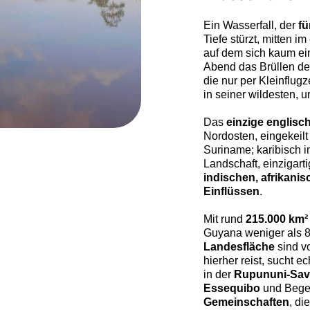
Ein Wasserfall, der
fü
Tiefe stürzt, mitten 
auf dem sich kaum ei
Abend das Brüllen de
die nur per Kleinflug
in seiner wildesten, 
Das
einzige englisc
Nordosten, eingekeil
Suriname; karibisch 
Landschaft, einzigart
indischen, afrikanis
Einflüssen
.
Mit rund
215.000 km²
Guyana weniger als 
Landesfläche
sind v
hierher reist, sucht e
in der
Rupununi-Sa
Essequibo
und Bege
Gemeinschaften
, di