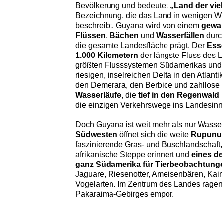
Bevölkerung und bedeutet
„Land der vie
Bezeichnung, die das Land in wenigen Wo
beschreibt. Guyana wird von einem
gewal
Flüssen
,
Bächen
und
Wasserfällen
durc
die gesamte Landesfläche prägt. Der
Ess
1.000 Kilometern
der längste Fluss des 
größten Flusssystemen Südamerikas und
riesigen, inselreichen Delta in den Atlant
den Demerara, den Berbice und zahllose 
Wasserläufe
, die
tief in den Regenwald
die einzigen Verkehrswege ins Landesinn
Doch Guyana ist weit mehr als nur Wasse
Südwesten
öffnet sich die weite
Rupunu
faszinierende Gras- und Buschlandschaft,
afrikanische Steppe erinnert und
eines de
ganz Südamerika für Tierbeobachtung
Jaguare, Riesenotter, Ameisenbären, Ka
Vogelarten. Im Zentrum des Landes ragen
Pakaraima-Gebirges empor.