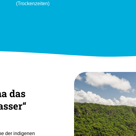
(Trockenzeiten)
a das
asser“
e der indigenen