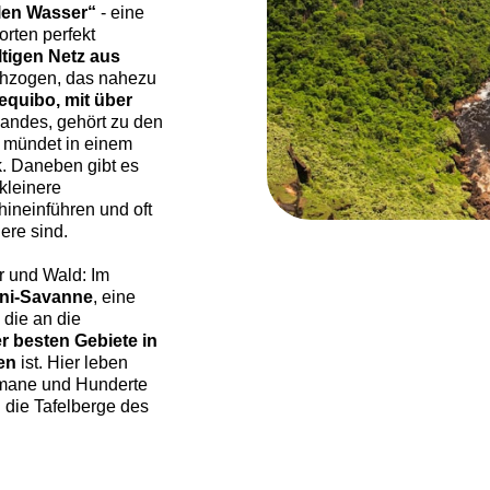
len Wasser“
- eine
rten perfekt
tigen Netz aus
hzogen, das nahezu
equibo, mit über
Landes, gehört zu den
 mündet in einem
ik. Daneben gibt es
kleinere
hineinführen und oft
ere sind.
r und Wald: Im
ni-Savanne
, eine
 die an die
r besten Gebiete in
en
ist. Hier leben
imane und Hunderte
 die Tafelberge des