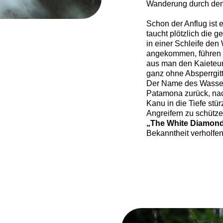
Wanderung durch den
Schon der Anflug ist 
taucht plötzlich die g
in einer Schleife den
angekommen, führen 
aus man den Kaieteur
ganz ohne Absperrgi
Der Name des Wasserf
Patamona zurück, nach
Kanu in die Tiefe stür
Angreifern zu schütz
„The White Diamon
Bekanntheit verholfen