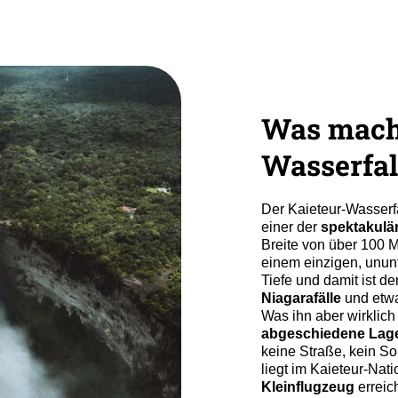
Was macht
Wasserfal
Der Kaieteur-Wasserfa
einer der
spektakulär
Breite von über 100 Me
einem einzigen, ununt
Tiefe und damit ist de
Niagarafälle
und etw
Was ihn aber wirklich 
abgeschiedene Lag
keine Straße, kein So
liegt im Kaieteur-Nati
Kleinflugzeug
erreic