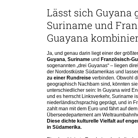
Lässt sich Guyana 
Suriname und Fran
Guayana kombinie
Ja, und genau darin liegt einer der größt
Guyana
,
Suriname
und
Französisch-G
sogenannten „drei Guyanas“ – liegen dir
der Nordostküste Südamerikas und lasse
zu einer Rundreise
verbinden. Obwohl di
geographisch Nachbarn sind, könnten sie 
unterschiedlicher sein: In Guyana wird E
und es herrscht Linksverkehr, Suriname is
niederländischsprachig geprägt, und in 
zahlt man mit dem Euro und fährt auf de
Überseedepartement am Weltraumbahnhof
Diese dichte kulturelle Vielfalt auf en
in Südamerika.