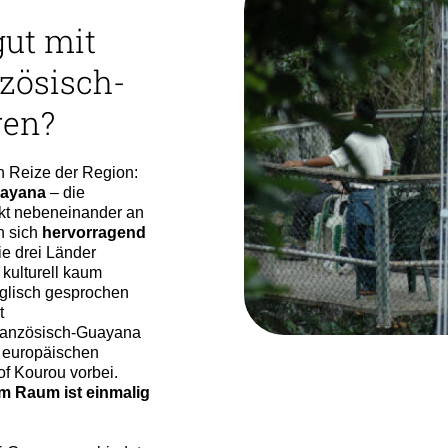
gut mit
zösisch-
ren?
en Reize der Region:
uayana
– die
ekt nebeneinander an
n sich
hervorragend
e drei Länder
kulturell kaum
nglisch gesprochen
t
Französisch-Guayana
m europäischen
 Kourou vorbei.
gem Raum ist einmalig