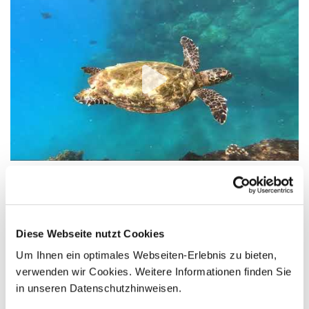
Mit avenTOURa Ihren
Urlaub
Diese Webseite nutzt Cookies
Um Ihnen ein optimales Webseiten-Erlebnis zu bieten,
durch Costa Rica planen
verwenden wir Cookies. Weitere Informationen finden Sie
in unseren Datenschutzhinweisen.
Nirgendwo sonst auf der Erde findet man in seinem