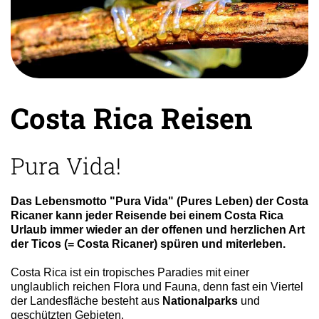
zum
ausgewählten
Suchergebnis
zu
gelangen.
Benutzer
von
Costa Rica Reisen
Touchgeräten
können
Touch-
und
Pura Vida!
Streichgesten
verwenden.
Das Lebensmotto "Pura Vida" (Pures Leben) der Costa
Ricaner kann jeder Reisende bei einem Costa Rica
Urlaub immer wieder an der offenen und herzlichen Art
der Ticos (= Costa Ricaner) spüren und miterleben.
Costa Rica ist ein tropisches Paradies mit einer
unglaublich reichen Flora und Fauna, denn fast ein Viertel
der Landesfläche besteht aus
Nationalparks
und
geschützten Gebieten.