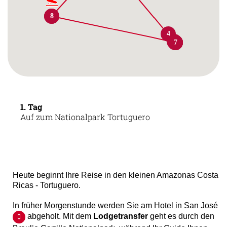
1
8
4
3
4
5
6
7
1. Tag
Auf zum Nationalpark Tortuguero
Heute beginnt Ihre Reise in den kleinen Amazonas Costa
Ricas - Tortuguero.
In früher Morgenstunde werden Sie am Hotel in San José
abgeholt. Mit dem
Lodgetransfer
geht es durch den