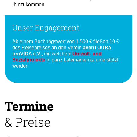
hinzukommen.
Unser Engagement
Ab einem Buchungswert von 1.500 € fließen 10 €
des Reisepreises an den Verein
avenTOURa
proVIDA e.V
., mit welchem
Umwelt- und
Sozialprojekte
in ganz Lateinamerika unterstützt
werden.
Termine
& Preise