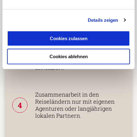
2
vielgereiste
Länderspezialisten.
Details zeigen
Mehrfach mit
Cookies zulassen
Tourismuspreisen
3
ausgezeichnet und als
Cookies ablehnen
nachhaltiges Unternehmen
zertifiziert.
Zusammenarbeit in den
Reiseländern nur mit eigenen
4
Agenturen oder langjährigen
lokalen Partnern.