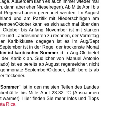
 Lage. Außerdem kann es auch immer wieder mal
n, dann aber eher Nieselregen). Ab Mitte April bis
it Regenschauern gerechnet werden. Im August
hland und am Pazifik mit Niederschlägen am
tember/Oktober kann es sich auch mal über den
 Oktober bis Anfang November ist mit starken
eite und Landesinneren zu rechnen, der Vormittag
der Karibikküste dagegen ist es im Aug/Sept
September ist in der Regel der trockenste Monat
er ist karibischer Sommer
, d. h. Aug-Okt bietet
 der Karibik an. Südlicher von Manuel Antonio
ado) ist es bereits ab August regenreicher, nicht
genmonate September/Oktober, dafür bereits ab
r trockener.
r „Sommer“
ist in den meisten Teilen des Landes
berhälfte bis Mitte April 23-32 °C (Ausnahmen
 wärmer). Hier finden Sie mehr Infos und Tipps
sta Rica