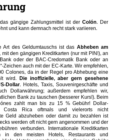
hrung
 das gängige Zahlungsmittel ist der
Colón
. Der
ehnt und kann demnach recht stark variieren.
te Art des Geldumtauschs ist das
Abheben am
, mit den gängigen Kreditkarten (nur mit PIN!), an
 Bank oder der
BAC-Credomatik Bank oder an
-Zeichen auch mit der EC-Karte. Wir empfehlen,
00 Colones, da in der Regel pro Abhebung eine
lt wird.
Die inoffizielle, aber gern gesehene
S-Dollar
. Hotels, Taxis, Souvenirgeschäfte und
auch Dollarwährung; außerdem empfehlen wir,
tlichen Bank zu tauschen (besserer Kurs!). Beim
ónes zahlt man bis zu 15 % Gebühr! Dollar-
 Costa Rica oftmals und vielerorts nicht
te Geld abzuheben oder damit zu bezahlen ist
hecks werden oft nicht gern angenommen und der
bühren verbunden. Internationale Kreditkarten
en in den meisten Hotels, Restaurants und