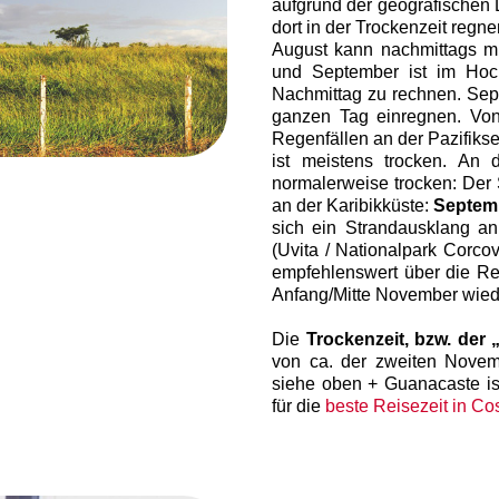
aufgrund der geografischen
dort in der Trockenzeit regne
August kann nachmittags m
und September ist im Hoc
Nachmittag zu rechnen. Sep
ganzen Tag einregnen. Von
Regenfällen an der Pazifiks
ist meistens trocken. An 
normalerweise trocken: Der 
an der Karibikküste:
Septemb
sich ein Strandausklang an
(Uvita / Nationalpark Corcov
empfehlenswert über die Re
Anfang/Mitte November wiede
Die
Trockenzeit, bzw. de
von ca. der zweiten Novem
siehe oben + Guanacaste ist
für die
beste Reisezeit in Co