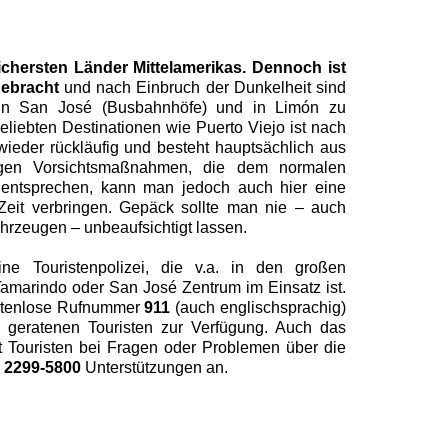
sichersten Länder Mittelamerikas. Dennoch ist
gebracht
und nach Einbruch der Dunkelheit sind
in San José (Busbahnhöfe) und in Limón zu
beliebten Destinationen wie Puerto Viejo ist nach
wieder rückläufig und besteht hauptsächlich aus
nigen Vorsichtsmaßnahmen, die dem normalen
t entsprechen, kann man jedoch auch hier eine
Zeit verbringen. Gepäck sollte man nie – auch
hrzeugen – unbeaufsichtigt lassen.
ne Touristenpolizei, die v.a. in den großen
Tamarindo oder San José Zentrum im Einsatz ist.
kostenlose Rufnummer
911
(auch englischsprachig)
t geratenen Touristen zur Verfügung. Auch das
tet Touristen bei Fragen oder Problemen über die
 2299-5800
Unterstützungen an.