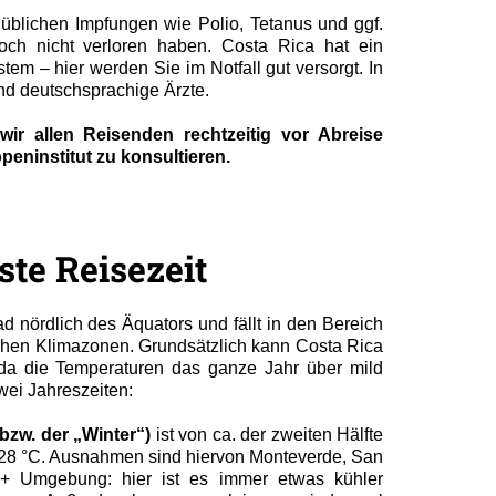
e üblichen Impfungen wie Polio, Tetanus und ggf.
och nicht verloren haben. Costa Rica hat ein
tem – hier werden Sie im Notfall gut versorgt. In
nd deutschsprachige Ärzte.
wir allen Reisenden rechtzeitig vor Abreise
peninstitut zu konsultieren.
te Reisezeit
ad nördlich des Äquators und fällt in den Bereich
schen Klimazonen. Grundsätzlich kann Costa Rica
 da die Temperaturen das ganze Jahr über mild
wei Jahreszeiten:
bzw. der „Winter“)
ist von ca. der zweiten Hälfte
-28 °C. Ausnahmen sind hiervon Monteverde, San
 + Umgebung: hier ist es immer etwas kühler