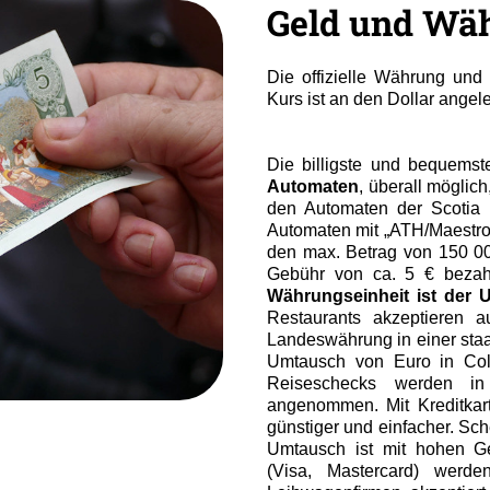
Geld und Wä
Die offizielle Währung und
Kurs ist an den Dollar angel
Die billigste und bequems
Automaten
, überall möglich
den Automaten der Scotia
Automaten mit „ATH/Maestro“
den max. Betrag von 150 0
Gebühr von ca. 5 € bezah
Währungseinheit ist der U
Restaurants akzeptieren 
Landeswährung in einer staa
Umtausch von Euro in Col
Reiseschecks werden in
angenommen. Mit Kreditkar
günstiger und einfacher. Sc
Umtausch ist mit hohen Ge
(Visa, Mastercard) werd