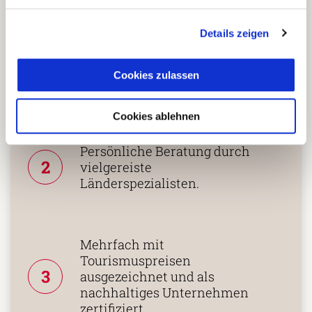
die richtige Entscheidung
Details zeigen
treffen:
Cookies zulassen
Fernreisespezialist mit über
1
25 Jahren Erfahrung!
Cookies ablehnen
Persönliche Beratung durch
2
vielgereiste
Länderspezialisten.
Mehrfach mit
Tourismuspreisen
3
ausgezeichnet und als
nachhaltiges Unternehmen