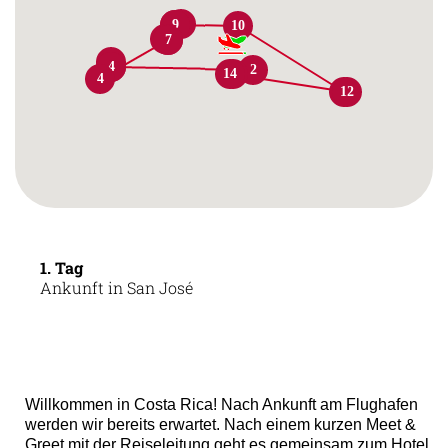
8
8
9
10
6
6
7
3
3
4
2
14
1
4
11
12
1. Tag
Ankunft in San José
Willkommen in Costa Rica! Nach Ankunft am Flughafen
werden wir bereits erwartet. Nach einem kurzen Meet &
Greet mit der Reiseleitung geht es gemeinsam zum Hotel