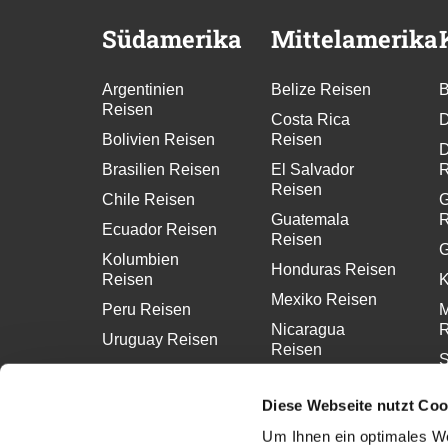
Südamerika
Mittelamerika
Argentinien
Belize Reisen
B
Reisen
Costa Rica
D
Bolivien Reisen
Reisen
D
Brasilien Reisen
El Salvador
R
Reisen
Chile Reisen
G
Guatemala
R
Ecuador Reisen
Reisen
G
Kolumbien
Honduras Reisen
Reisen
K
Mexiko Reisen
Peru Reisen
M
Nicaragua
R
Uruguay Reisen
Reisen
S
Panama Reisen
R
Diese Webseite nutzt Coo
Um Ihnen ein optimales We