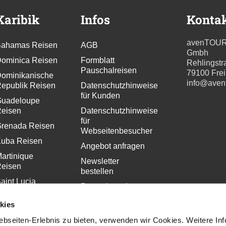
Karibik
Infos
Konta
avenTOU
ahamas Reisen
AGB
Gmbh
ominica Reisen
Formblatt
Rehlingstr
Pauschalreisen
79100 Fre
ominikanische
info@aven
epublik Reisen
Datenschutzhinweise
für Kunden
uadeloupe
eisen
Datenschutzhinweise
für
renada Reisen
Webseitenbesucher
uba Reisen
Angebot anfragen
artinique
Newsletter
eisen
bestellen
aint Lucia
Pressekontakt
eisen
Impressum
kies
bseiten-Erlebnis zu bieten, verwenden wir Cookies. Weitere In