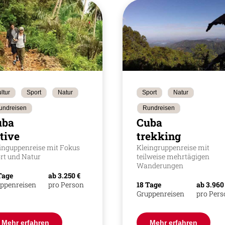
ltur
Sport
Natur
Sport
Natur
undreisen
Rundreisen
uba
Cuba
tive
trekking
inguppenreise mit Fokus
Kleingruppenreise mit
rt und Natur
teilweise mehrtägigen
Wanderungen
Tage
ab 3.250 €
ppenreisen
pro Person
18 Tage
ab 3.960
Gruppenreisen
pro Per
Mehr erfahren
Mehr erfahren