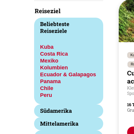
Reiseziel
Beliebteste
Reiseziele
Kuba
Costa Rica
Ku
Mexiko
R
Kolumbien
C
Ecuador & Galapagos
ac
Panama
Chile
Kle
Spo
Peru
16 
Südamerika
Gru
Mittelamerika