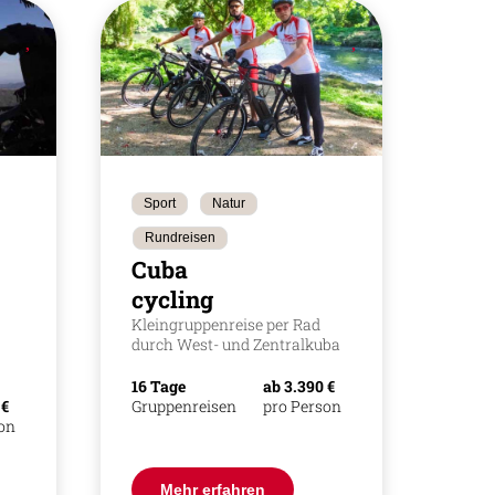
Sport
Natur
Rundreisen
Cuba
cycling
Kleingruppenreise per Rad
durch West- und Zentralkuba
16 Tage
ab 3.390 €
 €
Gruppenreisen
pro Person
son
Mehr erfahren