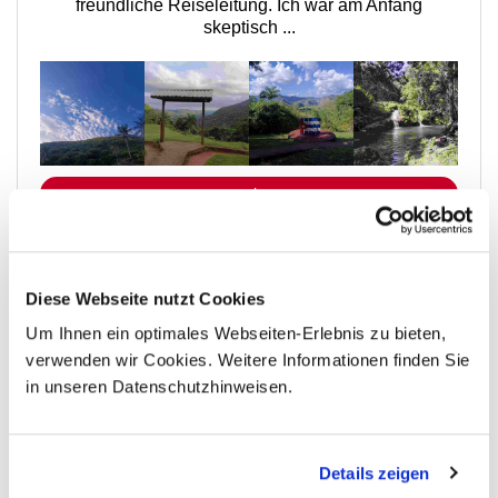
freundliche Reiseleitung. Ich war am Anfang
skeptisch ...
mehr
avenTOURa ist mit
Diese Webseite nutzt Cookies
Um Ihnen ein optimales Webseiten-Erlebnis zu bieten,
Auszeichnungen und
verwenden wir Cookies. Weitere Informationen finden Sie
in unseren Datenschutzhinweisen.
Mitgliedschaften
seit über 25 Jahren in der
Details zeigen
Touristikbranche etabliert.