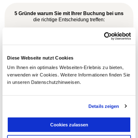
5 Gründe warum Sie mit Ihrer Buchung bei uns
die richtige Entscheidung treffen:
Fernreisespezialist mit über
1
25 Jahren Erfahrung!
Diese Webseite nutzt Cookies
Um Ihnen ein optimales Webseiten-Erlebnis zu bieten,
Persönliche Beratung durch
verwenden wir Cookies. Weitere Informationen finden Sie
2
vielgereiste
in unseren Datenschutzhinweisen.
Länderspezialisten.
Details zeigen
Mehrfach mit
Tourismuspreisen
Cookies zulassen
3
ausgezeichnet und als