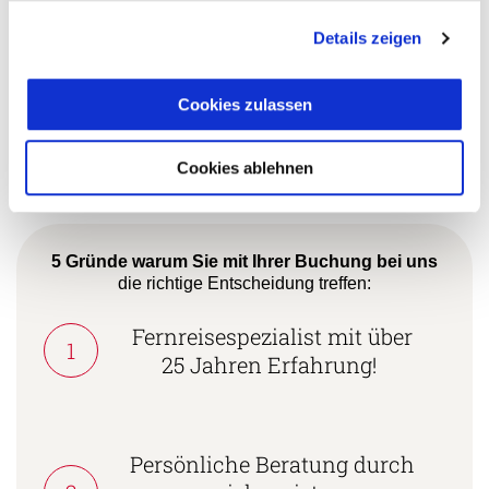
Ihre Argentinien Spezialistin:
Details zeigen
Stefanie Wachter
Cookies zulassen
+49 (0)761 / 21 16 99-3
s.wachter@aventoura.de
Cookies ablehnen
5 Gründe warum Sie mit Ihrer Buchung bei uns
die richtige Entscheidung treffen:
Fernreisespezialist mit über
1
25 Jahren Erfahrung!
Persönliche Beratung durch