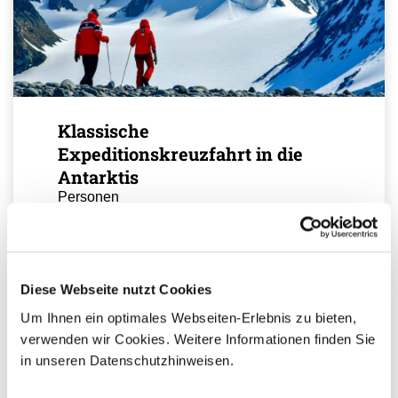
Klassische
Expeditionskreuzfahrt in die
Antarktis
Personen
Gesamt
auf Anfrage
Diese Webseite nutzt Cookies
Ihr Ansprechpartner
Um Ihnen ein optimales Webseiten-Erlebnis zu bieten,
verwenden wir Cookies. Weitere Informationen finden Sie
Sie haben Fragen zur Buchung?
in unseren Datenschutzhinweisen.
Dann rufen Sie uns an!