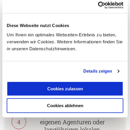
Persönliche Beratung durch
2
vielgereiste
Länderspezialisten.
Diese Webseite nutzt Cookies
Um Ihnen ein optimales Webseiten-Erlebnis zu bieten,
verwenden wir Cookies. Weitere Informationen finden Sie
in unseren Datenschutzhinweisen.
Mehrfach mit
Tourismuspreisen
3
ausgezeichnet und als
Details zeigen
nachhaltiges Unternehmen
zertifiziert.
Cookies zulassen
Zusammenarbeit in den
Cookies ablehnen
Reiseländern nur mit
4
eigenen Agenturen oder
langjährigen lokalen