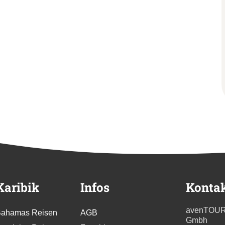
Karibik
Infos
Konta
avenTOU
ahamas Reisen
AGB
Gmbh