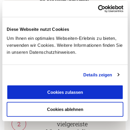
Stephan Daniels
+49 (0)761 / 21 16 99-11
Diese Webseite nutzt Cookies
s.daniels@aventoura.de
Um Ihnen ein optimales Webseiten-Erlebnis zu bieten,
verwenden wir Cookies. Weitere Informationen finden Sie
in unseren Datenschutzhinweisen.
5 Gründe warum Sie mit Ihrer Buchung bei uns
die richtige Entscheidung treffen:
Details zeigen
Fernreisespezialist mit über
1
25 Jahren Erfahrung!
Cookies zulassen
Cookies ablehnen
Persönliche Beratung durch
2
vielgereiste