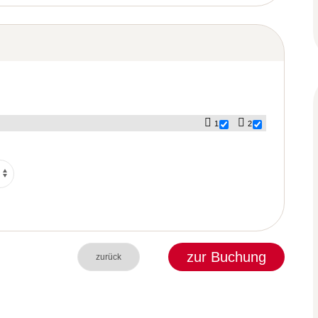
1
2
zur Buchung
zurück