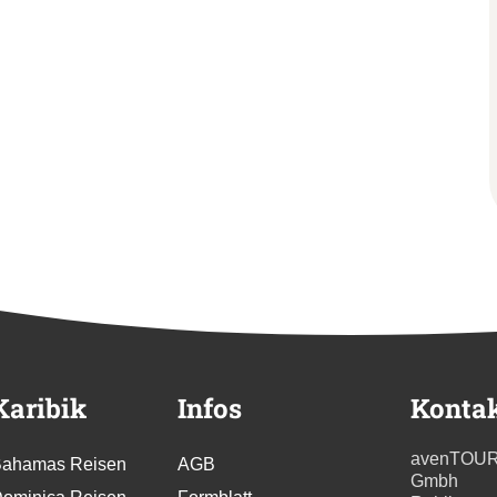
Karibik
Infos
Konta
avenTOU
ahamas Reisen
AGB
Gmbh