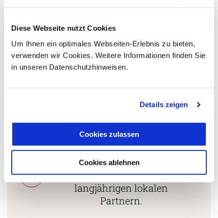
Länderspezialisten.
Diese Webseite nutzt Cookies
Um Ihnen ein optimales Webseiten-Erlebnis zu bieten,
Mehrfach mit
verwenden wir Cookies. Weitere Informationen finden Sie
Tourismuspreisen
in unseren Datenschutzhinweisen.
3
ausgezeichnet und als
nachhaltiges Unternehmen
zertifiziert.
Details zeigen
Cookies zulassen
Zusammenarbeit in den
Reiseländern nur mit
Cookies ablehnen
4
eigenen Agenturen oder
langjährigen lokalen
Partnern.