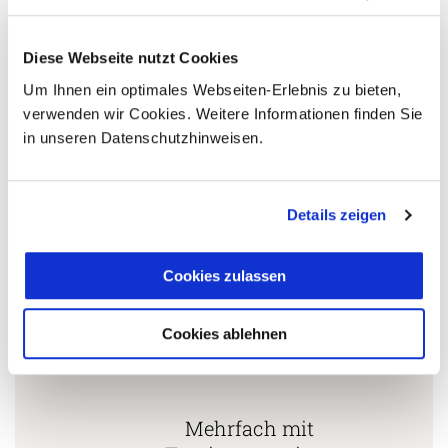
s.wachter@aventoura.de
Diese Webseite nutzt Cookies
Um Ihnen ein optimales Webseiten-Erlebnis zu bieten,
5 Gründe warum Sie mit Ihrer Buchung bei uns
verwenden wir Cookies. Weitere Informationen finden Sie
die richtige Entscheidung treffen:
in unseren Datenschutzhinweisen.
Fernreisespezialist mit über
1
25 Jahren Erfahrung!
Details zeigen
Cookies zulassen
Persönliche Beratung durch
2
vielgereiste
Länderspezialisten.
Cookies ablehnen
Mehrfach mit