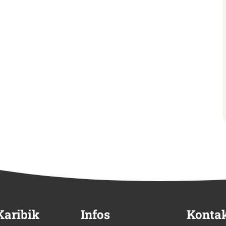
Karibik
Infos
Konta