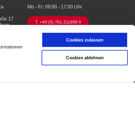
Ra
Mo - Fr: 09:00 - 17:00 Uhr
aße 17
T. +49 (0) 761 211699 0
iburg
toura.de
Cookies zulassen
formationen
Cookies ablehnen