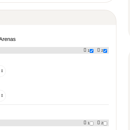
 Arenas
1
2
1
2