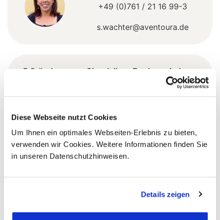
+49 (0)761 / 21 16 99-3
s.wachter@aventoura.de
5 Gründe warum Sie mit Ihrer Buchung bei uns
die richtige Entscheidung treffen:
Fernreisespezialist mit über
1
25 Jahren Erfahrung!
Diese Webseite nutzt Cookies
Um Ihnen ein optimales Webseiten-Erlebnis zu bieten,
verwenden wir Cookies. Weitere Informationen finden Sie
in unseren Datenschutzhinweisen.
Persönliche Beratung durch
2
vielgereiste
Länderspezialisten.
Details zeigen