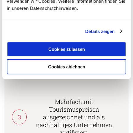
verwenden wir Cookies. Weitere Informationen finden Sie
5 Gründe warum Sie mit Ihrer Buchung bei uns
in unseren Datenschutzhinweisen.
die richtige Entscheidung treffen:
Fernreisespezialist mit über
1
25 Jahren Erfahrung!
Details zeigen
Cookies zulassen
Persönliche Beratung durch
2
vielgereiste
Cookies ablehnen
Länderspezialisten.
Mehrfach mit
Tourismuspreisen
3
ausgezeichnet und als
nachhaltiges Unternehmen
zertifiziert.