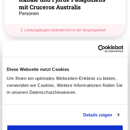
mit Cruceros Australis
Personen
Leistungsbeginn befindet sich in der Vergangenheit
Ihr Ansprechpartner
Sie haben Fragen zur Buchung?
Diese Webseite nutzt Cookies
Dann rufen Sie uns an!
Um Ihnen ein optimales Webseiten-Erlebnis zu bieten,
verwenden wir Cookies. Weitere Informationen finden Sie
Ihre Argentinien:
in unseren Datenschutzhinweisen.
Stefanie Wachter
+49 (0)761 / 21 16 99-3
Details zeigen
s.wachter@aventoura.de