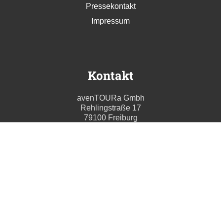
Pressekontakt
Impressum
Kontakt
avenTOURa Gmbh
Rehlingstraße 17
79100 Freiburg
info@aventoura.de
Wir beraten Sie gern
Mo - Fr: 09:00 - 17:00 Uhr
T. +49 (0) 761 211699 0