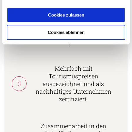
Cookies zulassen
Persönliche Beratung durch
Cookies ablehnen
2
vielgereiste
Länderspezialisten.
Mehrfach mit
Tourismuspreisen
3
ausgezeichnet und als
nachhaltiges Unternehmen
zertifiziert.
Zusammenarbeit in den