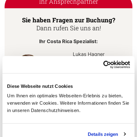
Ihr Ansprechpartner
Sie haben Fragen zur Buchung?
Dann rufen Sie uns an!
Ihr Costa Rica Spezialist:
Lukas Hagner
+49 (0) 761 - 21 16 99-18
l.hagner@aventoura.de
Diese Webseite nutzt Cookies
Um Ihnen ein optimales Webseiten-Erlebnis zu bieten,
verwenden wir Cookies. Weitere Informationen finden Sie
5 Gründe warum Sie mit Ihrer Buchung bei uns
in unseren Datenschutzhinweisen.
die richtige Entscheidung treffen:
Fernreisespezialist mit über
1
Details zeigen
25 Jahren Erfahrung!