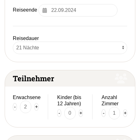
zum
ausgewählten
Reiseende
Suchergebnis
zu
gelangen.
Benutzer
Reisedauer
von
Touchgeräten
können
Touch-
und
Streichgesten
Teilnehmer
verwenden.
Erwachsene
Kinder (bis
Anzahl
12 Jahren)
Zimmer
-
+
-
+
-
+