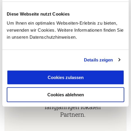
Länderspezialisten.
Diese Webseite nutzt Cookies
Um Ihnen ein optimales Webseiten-Erlebnis zu bieten,
Mehrfach mit
verwenden wir Cookies. Weitere Informationen finden Sie
Tourismuspreisen
in unseren Datenschutzhinweisen.
3
ausgezeichnet und als
nachhaltiges Unternehmen
zertifiziert.
Details zeigen
Cookies zulassen
Zusammenarbeit in den
Reiseländern nur mit
Cookies ablehnen
4
eigenen Agenturen oder
langjährigen lokalen
Partnern.