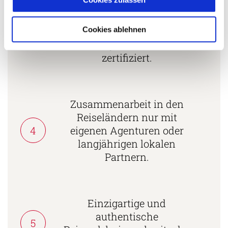
Mehrfach mit
Tourismuspreisen
3
ausgezeichnet und als
Cookies ablehnen
nachhaltiges Unternehmen
zertifiziert.
Zusammenarbeit in den
Reiseländern nur mit
4
eigenen Agenturen oder
langjährigen lokalen
Partnern.
Einzigartige und
authentische
5