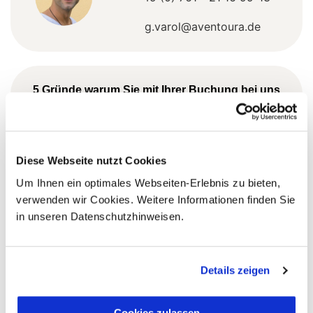
g.varol@aventoura.de
5 Gründe warum Sie mit Ihrer Buchung bei uns
die richtige Entscheidung treffen:
Fernreisespezialist mit über
1
25 Jahren Erfahrung!
Diese Webseite nutzt Cookies
Um Ihnen ein optimales Webseiten-Erlebnis zu bieten,
verwenden wir Cookies. Weitere Informationen finden Sie
Persönliche Beratung durch
in unseren Datenschutzhinweisen.
2
vielgereiste
Länderspezialisten.
Details zeigen
Cookies zulassen