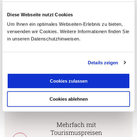
Diese Webseite nutzt Cookies
5 Gründe warum Sie mit Ihrer Buchung bei uns
Um Ihnen ein optimales Webseiten-Erlebnis zu bieten,
die richtige Entscheidung treffen:
verwenden wir Cookies. Weitere Informationen finden Sie
in unseren Datenschutzhinweisen.
Fernreisespezialist mit über
1
25 Jahren Erfahrung!
Details zeigen
Persönliche Beratung durch
Cookies zulassen
2
vielgereiste
Länderspezialisten.
Cookies ablehnen
Mehrfach mit
Tourismuspreisen