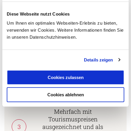
Diese Webseite nutzt Cookies
5 Gründe warum Sie mit Ihrer Buchung bei uns
die richtige Entscheidung treffen:
Um Ihnen ein optimales Webseiten-Erlebnis zu bieten,
verwenden wir Cookies. Weitere Informationen finden Sie
Fernreisespezialist mit über
in unseren Datenschutzhinweisen.
1
25 Jahren Erfahrung!
Details zeigen
Persönliche Beratung durch
2
vielgereiste
Cookies zulassen
Länderspezialisten.
Cookies ablehnen
Mehrfach mit
Tourismuspreisen
3
ausgezeichnet und als