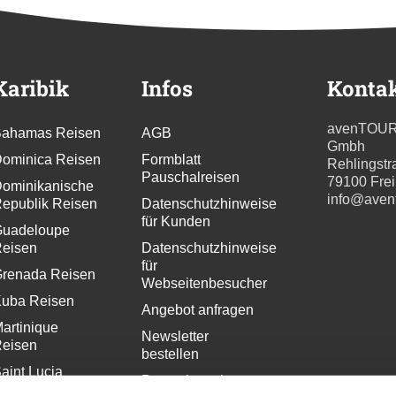
Karibik
Infos
Konta
avenTOU
ahamas Reisen
AGB
Gmbh
ominica Reisen
Formblatt
Rehlingstr
Pauschalreisen
79100 Fre
ominikanische
info@aven
epublik Reisen
Datenschutzhinweise
für Kunden
uadeloupe
eisen
Datenschutzhinweise
für
renada Reisen
Webseitenbesucher
uba Reisen
Angebot anfragen
artinique
Newsletter
eisen
bestellen
aint Lucia
Pressekontakt
eisen