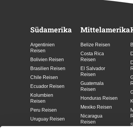
Südamerika
Mittelamerika
Argentinien
Belize Reisen
B
Reisen
Costa Rica
D
Bolivien Reisen
Reisen
D
Brasilien Reisen
El Salvador
R
Reisen
Chile Reisen
G
Guatemala
R
Ecuador Reisen
Reisen
G
Kolumbien
Honduras Reisen
Reisen
K
Mexiko Reisen
Peru Reisen
M
Nicaragua
R
Uruguay Reisen
Reisen
S
Panama Reisen
R