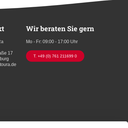
kt
Wir beraten Sie gern
Ra
Mo - Fr: 09:00 - 17:00 Uhr
aße 17
T. +49 (0) 761 211699 0
iburg
toura.de