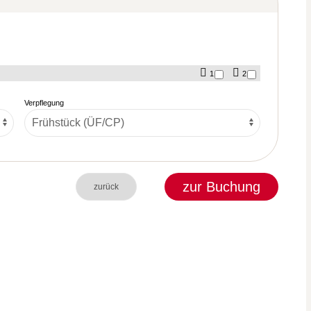
1
2
Verpflegung
zur Buchung
zurück