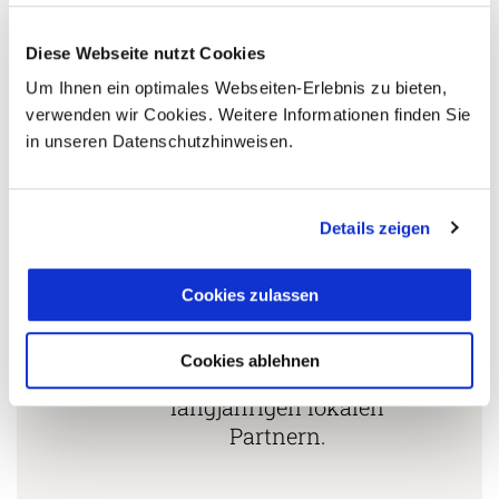
Länderspezialisten.
Diese Webseite nutzt Cookies
Um Ihnen ein optimales Webseiten-Erlebnis zu bieten,
Mehrfach mit
verwenden wir Cookies. Weitere Informationen finden Sie
Tourismuspreisen
in unseren Datenschutzhinweisen.
3
ausgezeichnet und als
nachhaltiges Unternehmen
zertifiziert.
Details zeigen
Cookies zulassen
Zusammenarbeit in den
Reiseländern nur mit
Cookies ablehnen
4
eigenen Agenturen oder
langjährigen lokalen
Partnern.